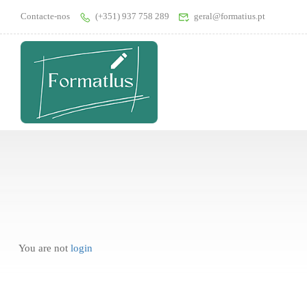
Contacte-nos
(+351) 937 758 289
geral@formatius.pt
You are not
login