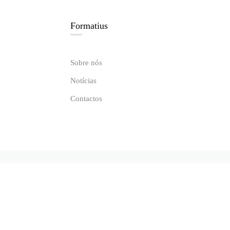
Formatius
Sobre nós
Notícias
Contactos
ntunes Guimarães, 700, Porto
geral@formatius.pt